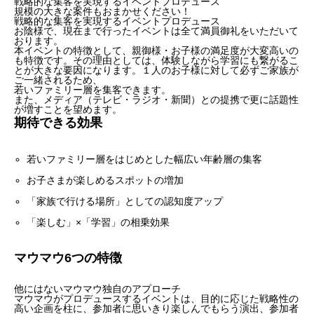
戦略的な集客を実現するイベントプロデュース
規模の大きな案件もおまかせください！
戦略的な集客を実現するイベントプロデュース
お陰様で、現在まで行ったイベントは全て満員御礼をいただいて
おります。
本イベントの特徴として、親御様・お子様の満足度が大変高いの
も特徴です。その理由としては、体験しながら学習にも繋がるこ
とが大きな要因になります。１人のお子様に対して必ずご家族が
ご一緒されるため、
若いファミリー層を集客できます。
また、メディア（テレビ・ラジオ・新聞）との提携で更に話題性
が増すことを望めます。
期待できる効果
若いファミリー層をはじめとした幅広い年齢層の集客
お子さまが楽しめるスポットの増加
「家族で行ける場所」としての認知度アップ
「楽しむ」×「学習」の相乗効果
マウマウ6つの特徴
他にはないマウマウ独自のアプローチ
マウマウがプロデュースするイベントは、目的に応じた戦略性の
高い企画を柱に、参加者に思いきり楽しんでもらう演出、参加者